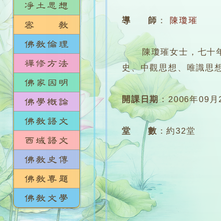
導 師
：
陳瓊璀
陳瓊璀女士，七十年代
史、中觀思想、唯識思
開課日期
：
2006年09月
堂 數
：
約32堂