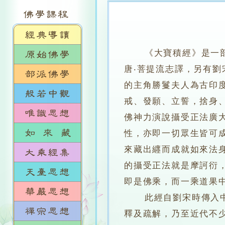
《大寶積經》是一
唐‧菩提流志譯，另有
的主角勝鬘夫人為古印
戒、發願、立誓，捨身
佛神力演說攝受正法廣
性，亦即一切眾生皆可
來藏出纒而成就如來法
的攝受正法就是摩訶衍
即是佛乘，而一乘道果
此經自劉宋時傳入中國
釋及疏解，乃至近代不