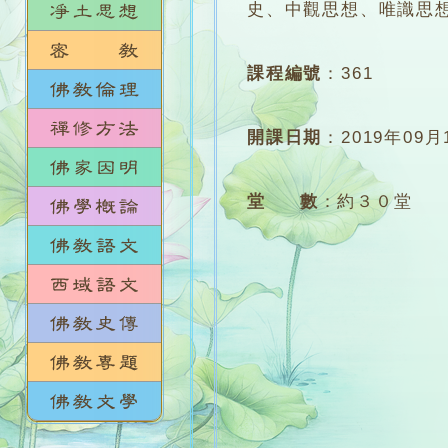
史、中觀思想、唯識思
課程編號
：
361
開課日期
：
2019年09月
堂 數
：
約３０堂