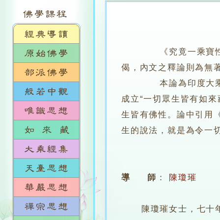
《究竟一乘寶性論
偈，內文之釋論則為無著
本論為印度大乘佛教
成立“一切眾生皆有如來
生皆有佛性。論中引用
生的說法，就是為令一
導 師
：
陳瓊璀
陳瓊璀女士，七十年代