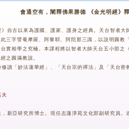
會通空有，闡釋佛果勝德 《金光明經》釋
經》自古以來為護國、護家、護身之經典。天台智者大
以此三字譬菴摩羅、阿黎耶、阿陀那三識，以說明圓教
天台實相學之究極。本課程將以智者大師天台五小部之
此經之圓滿教說。
讀「妙法蓮華經」、「天台宗的禪法」及「天台密教
葛夫
新亞研究所博士。現任志蓮淨苑文化部副研究員。近