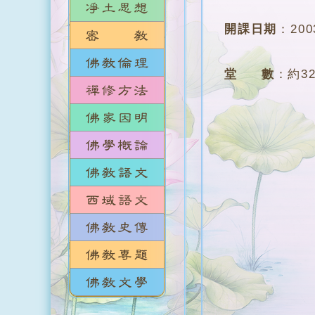
開課日期
：
20
堂 數
：
約3