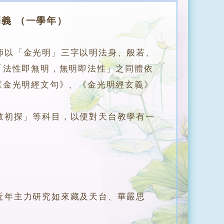
義 （一學年）
師以「金光明」三字以明法身、般若、
「法性即無明，無明即法性」之同體依
《金光明經文句》、《金光明經玄義》
初探」等科目，以便對天台教學有一
年主力研究如來藏及天台、華嚴思