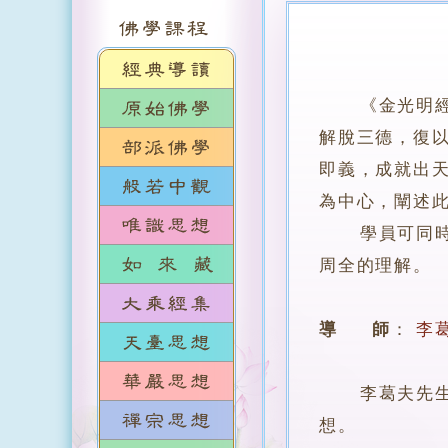
《金光明
解脫三德，復
即義，成就出
為中心，闡述
學員可同時修
周全的理解。
導 師
：
李
李葛夫先生，
想。