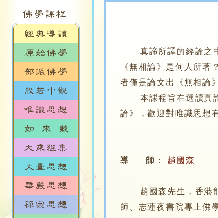
真諦所譯的經論之
《無相論》是何人所著
者僅是論文出《無相論
本課程旨在選讀真諦所
論》，歡迎對唯識思想
導 師
：
趙國森
趙國森先生，香港能仁
師、志蓮夜書院專上佛