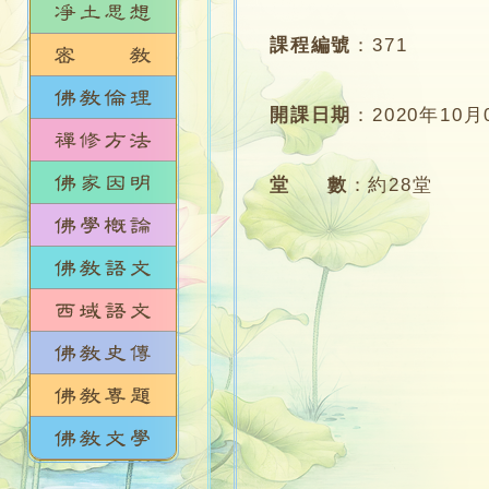
課程編號
：
371
開課日期
：
2020年10月
堂 數
：
約28堂