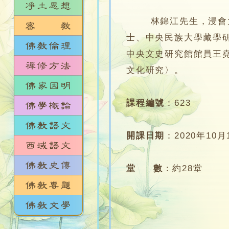
林錦江先生，浸會大學
士、中央民族大學藏學
中央文史研究館館員王
文化研究〉。
課程編號
：
623
開課日期
：
2020年10月
堂 數
：
約28堂