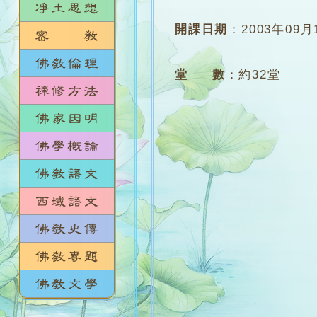
開課日期
：
2003年09月
堂 數
：
約32堂