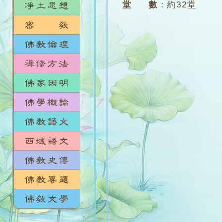
堂 數
：
約32堂