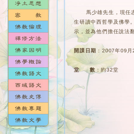
馬少雄先生，現任志蓮
生研讀中西哲學及佛學
示，並為他們擔任說法
開課日期
：
2007年09月
堂 數
：
約32堂