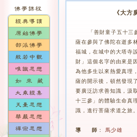
《大方
「善財童子五十三
薩在參與了佛陀在逝多
福城，在城中的大塔寺
財」這個名字的由來是
為他多生以來熱愛真理
薩的開示後，頓然發現
要廣泛訪求善知識，汲
十三參」的體驗生命真
識，進行菩薩求道之旅
導 師
：
馬少雄