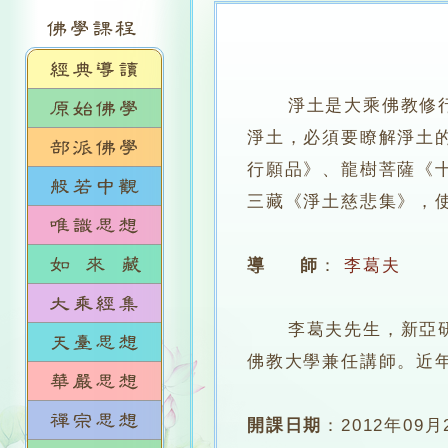
淨土是大乘佛教修
淨土，必須要瞭解淨土
行願品》、龍樹菩薩《
三藏《淨土慈悲集》，
導 師
：
李葛夫
李葛夫先生，新亞研究
佛教大學兼任講師。近
開課日期
：
2012年09月