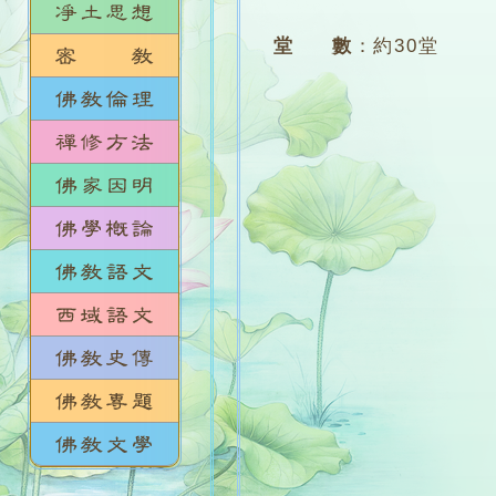
堂 數
：
約30堂