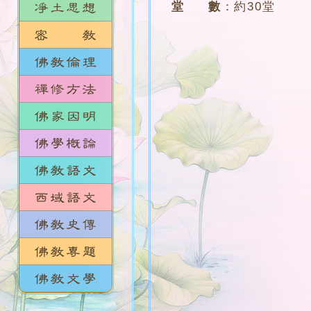
堂 數
：
約30堂