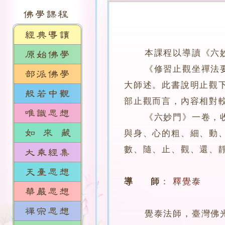
本課程以導讀《六
《修習止觀坐禪法要》
大師述。此書說明止觀
部止觀而言，內容相對
《六妙門》一卷，收在
與身、心的粗、細、動
數、隨、止、觀、還、
導 師
：
釋覺泰
覺泰法師，臺灣佛光山