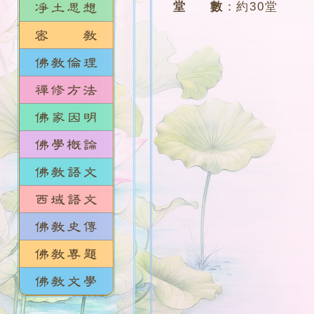
堂 數
：
約30堂