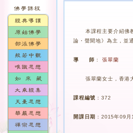
本課程主要介紹佛
論・聲聞地》為主，並
導 師
：
張翠蘭
張翠蘭女士，香港大
課程編號
：
372
開課日期
：
2015年09月