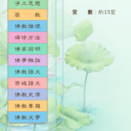
堂 數
：
約15堂