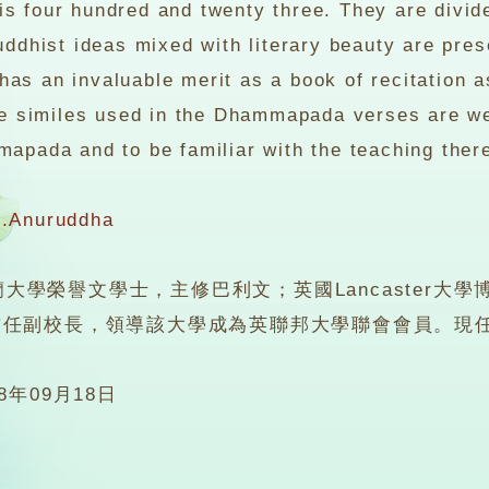
 four hundred and twenty three. They are divide
uddhist ideas mixed with literary beauty are pres
s an invaluable merit as a book of recitation a
he similes used in the Dhammapada verses are wel
apada and to be familiar with the teaching there
.Anuruddha
榮譽文學士，主修巴利文；英國Lancaster大學博士。
首任副校長，領導該大學成為英聯邦大學聯會會員。現
08年09月18日