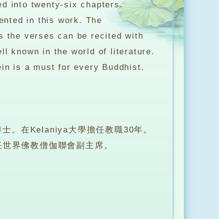
d into twenty-six chapters.
ented in this work. The
s the verses can be recited with
l known in the world of literature.
in is a must for every Buddhist.
在Kelaniya大學擔任教職30年。
任世界佛教僧伽聯會副主席。