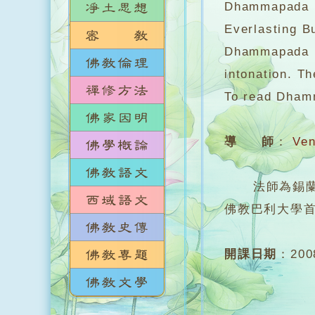
Dhammapada is
Everlasting B
Dhammapada ha
intonation. T
To read Dhamm
導 師
：
Ven
法師為錫蘭大學
佛教巴利大學
開課日期
：
20