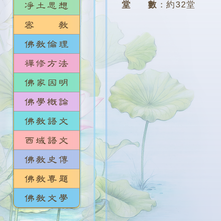
堂 數
：
約32堂