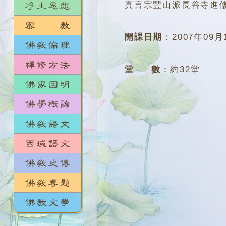
真言宗豐山派長谷寺進
開課日期
：
2007年09月
堂 數
：
約32堂