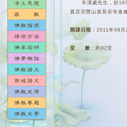
辛漢威先生，於197
真言宗豐山派長谷寺進
開課日期
：
2011年09月
堂 數
：
約32堂