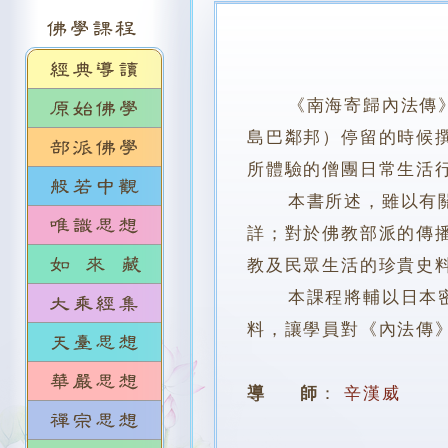
《南海寄歸內法傳
島巴鄰邦）停留的時候
所體驗的僧團日常生活
本書所述，雖以有關戒
詳；對於佛教部派的傳
教及民眾生活的珍貴史
本課程將輔以日本密教
料，讓學員對《內法傳
導 師
：
辛漢威