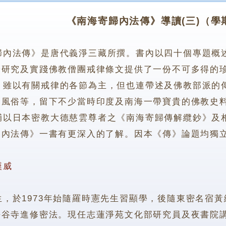
《南海寄歸內法傳》導讀(三)（學
歸內法傳》是唐代義淨三藏所撰。書內以四十個專題概
於研究及實踐佛教僧團戒律條文提供了一份不可多得的
以有關戒律的各節為主，但也連帶述及佛教部派的傳
會風俗等，留下不少當時印度及南海一帶寶貴的佛教史
日本密教大德慈雲尊者之《南海寄歸傳解纜鈔》及相
《內法傳》一書有更深入的了解。因本《傳》論題均獨
漢威
1973年始隨羅時憲先生習顯學，後隨東密名宿黃繩
長谷寺進修密法。現任志蓮淨苑文化部研究員及夜書院