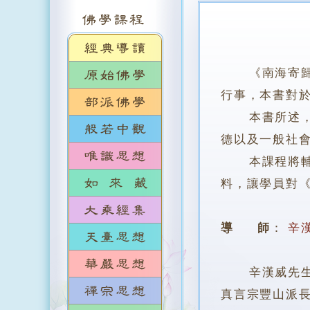
《南海寄
行事，本書對
本書所述，雖
德以及一般社
本課程將輔以
料，讓學員對
導 師
：
辛
辛漢威先生，於
真言宗豐山派