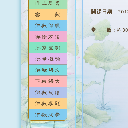
開課日期
：
20
堂 數
：
約3