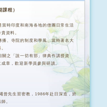
期課程）
述當時印度和南海各地的僧團日常生活
珍貴資料。
播、寺院的制度和學風、當時著名大
料。
關之「說一切有部」律典作講授資
立成章，歡迎新學員參與研讀。
曾先生習密教，1986年赴日深造，於
講師。