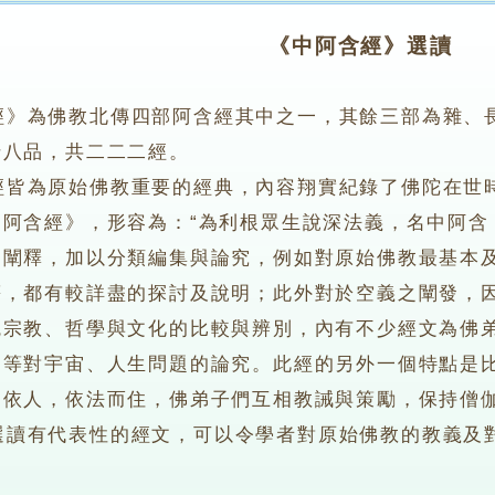
《中阿含經》選讀
經》為佛教北傳四部阿含經其中之一，其餘三部為雜、
十八品，共二二二經。
為原始佛教重要的經典，內容翔實紀錄了佛陀在世時
阿含經》，形容為：“為利根眾生說深法義，名中阿含
的闡釋，加以分類編集與論究，例如對原始佛教最基本
等，都有較詳盡的探討及說明；此外對於空義之闡發，
統宗教、哲學與文化的比較與辨別，內有不少經文為佛
道等對宇宙、人生問題的論究。此經的另外一個特點是
不依人，依法而住，佛弟子們互相教誡與策勵，保持僧
有代表性的經文，可以令學者對原始佛教的教義及對