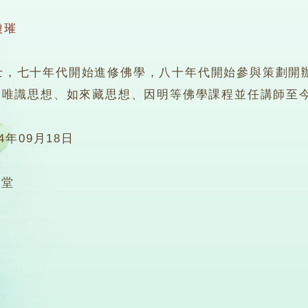
瓊璀
七十年代開始進修佛學，八十年代開始參與策劃開辦
、唯識思想、如來藏思想、因明等佛學課程並任講師至
14年09月18日
0堂