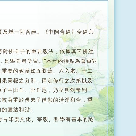
長及增一阿含經。《中阿含經》全經六
對佛弟子的重要教法，依據其它佛經
，是學問者所習。”本經的特點為著重對
及重要的教義如五取蘊、六入處、十二
因果業報之分別，禪定修行之次第以及
弟子中比丘、比丘尼，乃至與剎帝利
比較著重於佛弟子僧伽的清淨和合，重
伽的團結和諧。
古印度文化、宗教、哲學有基本的認