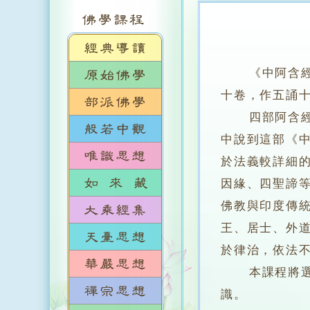
《中阿含
十卷，作五誦
四部阿含經皆
中說到這部《中
於法義較詳細
因緣、四聖諦
佛教與印度傳
王、居士、外
於律治，依法
本課程將選讀
識。