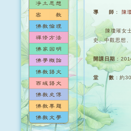
導 師
：
陳
陳瓊璀女士，
史、中觀思想
開課日期
：
20
堂 數
：
約3