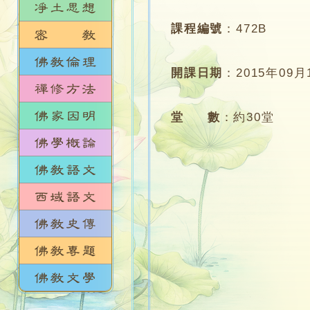
課程編號
：
472B
開課日期
：
2015年09月
堂 數
：
約30堂