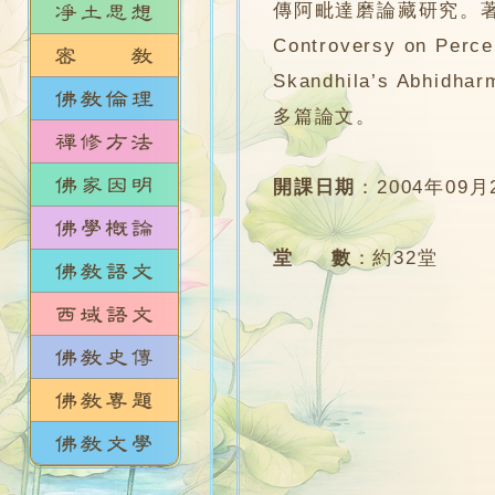
傳阿毗達磨論藏研究。著作包括
Controversy on Perce
Skandhila’s Ab
多篇論文。
開課日期
：
2004年09月
堂 數
：
約32堂