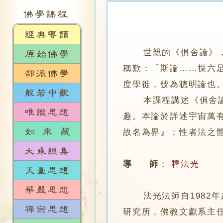
世親的《俱舍論》
稱歎：「斯論……採六
度學徙，號為聰明論也
本課程講述《俱舍論》
趣。本論於詳述宇宙萬
故名為界』；性者法之
導 師
：
釋法光
法光法師自1982年起即在
研究所，佛教文獻系主