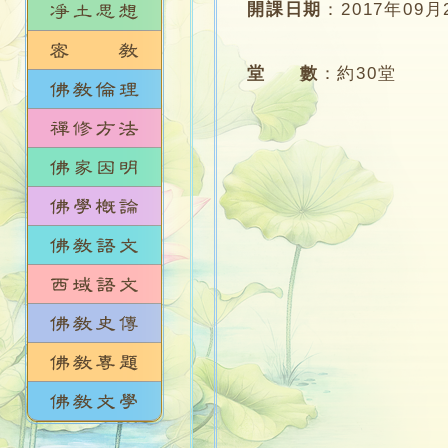
開課日期
：
2017年09月
堂 數
：
約30堂