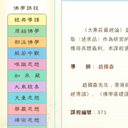
《大乘莊嚴經論》
取〈述求品〉作為研習
獲得具體義利。本課程
導 師
：
趙國森
趙國森先生，香港能仁
經導讀》、《佛學基礎
課程編號
：
371