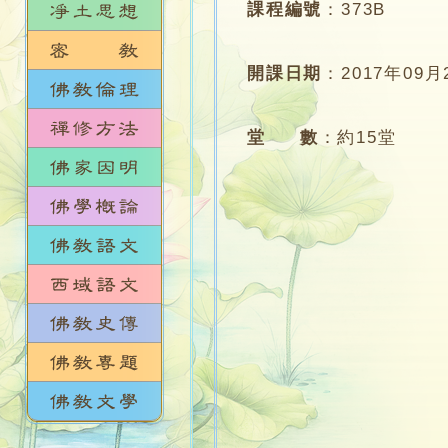
課程編號
：
373B
開課日期
：
2017年09月
堂 數
：
約15堂