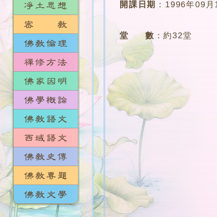
開課日期
：
1996年09月
堂 數
：
約32堂