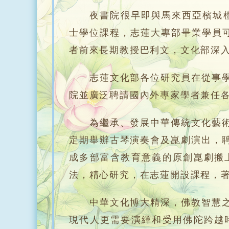
夜書院很早即與馬來西亞檳城檀香寺
士學位課程，志蓮大專部畢業學員可
者前來長期教授巴利文，文化部深
志蓮文化部各位研究員在從事學術
院並廣泛聘請國內外專家學者兼任
為繼承、發展中華傳統文化藝術，
定期舉辦古琴演奏會及崑劇演出，
成多部富含教育意義的原創崑劇搬
法，精心研究，在志蓮開設課程，
中華文化博大精深，佛教智慧之學
現代人更需要演繹和受用佛陀跨越