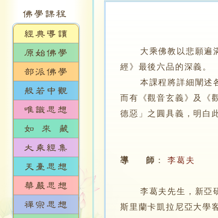
大乘佛教以悲願遍
經》最後六品的深義。
本課程將詳細闡述各品
而有《觀音玄義》及《
德惡」之圓具義，明白
導 師
：
李葛夫
李葛夫先生，新亞研究
斯里蘭卡凱拉尼亞大學