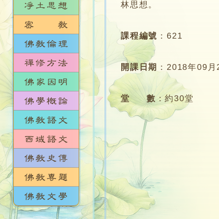
林思想。
課程編號
：
621
開課日期
：
2018年09月
堂 數
：
約30堂