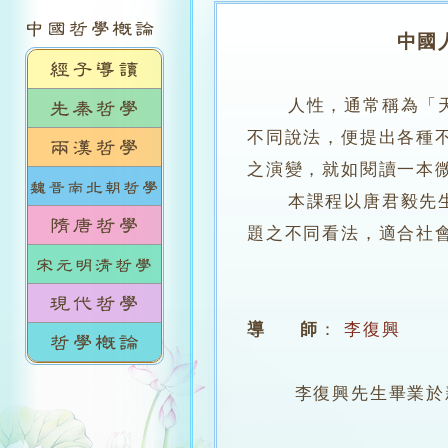
中國
人性，通常稱為「
不同說法，便提出各種
之演變，就如閱讀一本
本課程以唐君毅先生《
題之不同看法，適合社
導 師
：
李復興
李復興先生畢業於新