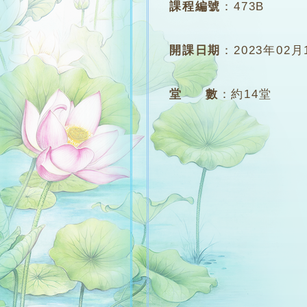
課程編號
：
473B
開課日期
：
2023年02月
堂 數
：
約14堂