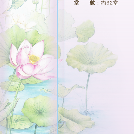
堂 數
：
約32堂