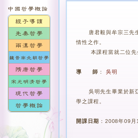
唐君毅與牟宗三先
情性之作。
本課程當就二位先生
導 師
：
吳明
吳明先生畢業於新亞研
學之課程。
開課日期
：
2008年09月