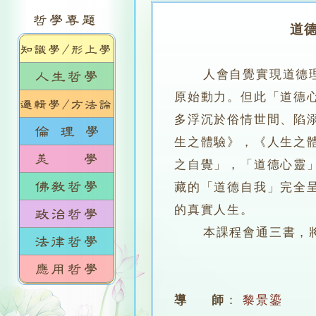
道
人會自覺實現道德
原始動力。但此「道德
多浮沉於俗情世間、陷
生之體驗》，《人生之
之自覺」，「道德心靈
藏的「道德自我」完全
的真實人生。
本課程會通三書，將其
導 師
：
黎景鎏