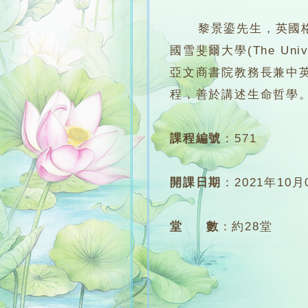
黎景鎏先生，英國格洛斯特大
國雪斐爾大學(The Univer
亞文商書院教務長兼中
程，善於講述生命哲學
課程編號
：
571
開課日期
：
2021年10月
堂 數
：
約28堂