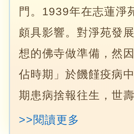
門。1939年在志蓮
頗具影響。對淨苑發
想的佛寺做準備，然
佔時期」於饑饉疫病
期患病捨報往生，世
>>閱讀更多
葦庵法師，法名果成，廣東人，1905年