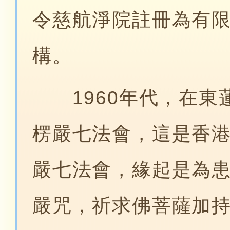
令慈航淨院註冊為有
構。
1960年代，在東
楞嚴七法會，這是香
嚴七法會，緣起是為
嚴咒，祈求佛菩薩加