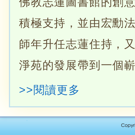
佛教志蓮圖書館的創
積極支持，並由宏勳法
師年升任志蓮住持，
淨苑的發展帶到一個
>>閱讀更多
瑞融法師（1912——2007年），廣
1930年十九歲投香港沙田慈航淨院禮
1935年（乙亥年）於廣東曹溪寶林山
慈航淨院是宏願法師於1914年創立的尼