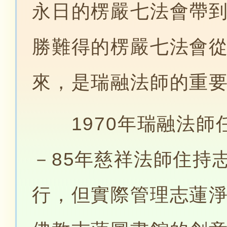
永日的楞嚴七法會帶
勝難得的楞嚴七法會
來，是瑞融法師的重
1970年瑞融法師任
－85年慈祥法師住持
行，但實際管理志蓮