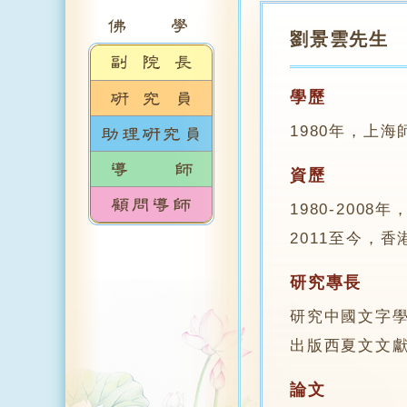
劉景雲先生
學歷
1980年，上
資歷
1980-200
2011至今，
研究專長
研究中國文字
出版西夏文文
論文