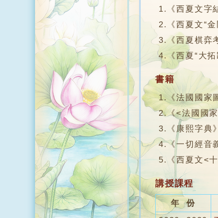
1.《西夏文字結
2.《西夏文“金
3.《西夏棋弈考
4.《西夏“大拓
書籍
1.《法國國家
2.《<法國國家
3.《康熙字典》
4.《一切經音義
5.《西夏文<十
講授課程
年 份