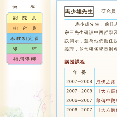
馬少雄先生
研究員
馬少雄先生，前任志蓮
宗三先生研讀中西哲學
訣開示，並為他們擔任
義理，並常帶領學員到各
講授課程
年 份
2007─2008
成佛之路
2007─2008
《大方廣
2006─2007
藏傳中觀
2006─2007
《大方廣