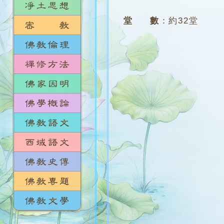
堂 數
：
約32堂