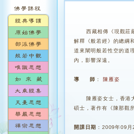
西藏相傳《現觀莊
解釋《般若經》的總綱
道來闡明般若性空的道
內，影響深遠。
導 師
：
陳雁姿
陳雁姿女士，香港大學
碩士，著作有《陳那觀
開課日期
：
2009年09月