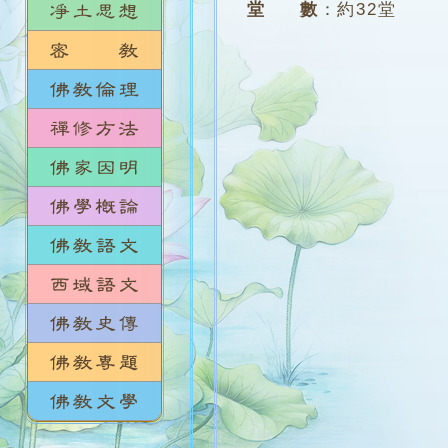
堂 數
：
約32堂