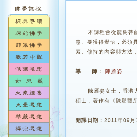
本課程會從龍樹菩
慧。要獲得覺悟，必須
素、修持的內容與方法
導 師
：
陳雁姿
陳雁姿女士，香港大學
碩士，著作有《陳那觀
開課日期
：
2011年09月