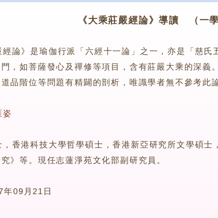
《大乘莊嚴經論》導讀 （一
嚴經論》是瑜伽行派「六經十一論」之一，亦是「慈氏
法門，如菩薩發心及禪修等項目，含有莊嚴大乘的深義
、道品階位等問題有精闢的剖析，唯識學者無不參考此
雁姿
香港科技大學哲學碩士，香港新亞研究所文學碩士，
研究》等。現任志蓮淨苑文化部副研究員。
07年09月21日