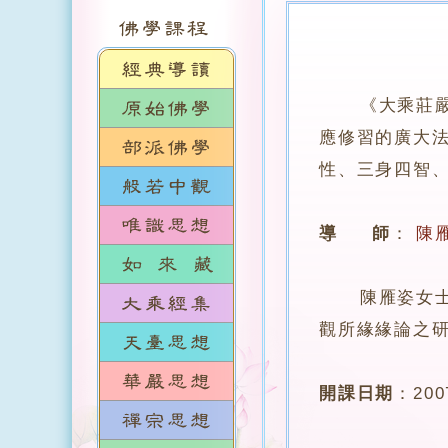
《大乘莊
應修習的廣大
性、三身四智
導 師
：
陳
陳雁姿女士，
觀所緣緣論之
開課日期
：
20