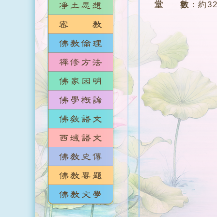
堂 數
：
約3