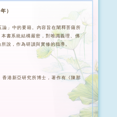
學年）
五論」中的要籍。內容旨在闡釋菩薩所
。本書系統結構嚴密，對唯識義理、佛
論所說，作為研讀與實修的指導。
香港新亞研究所博士，著作有《陳那