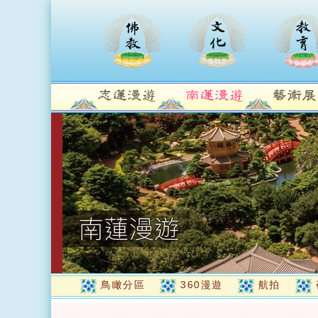
鳥瞰分區
360漫遊
航拍