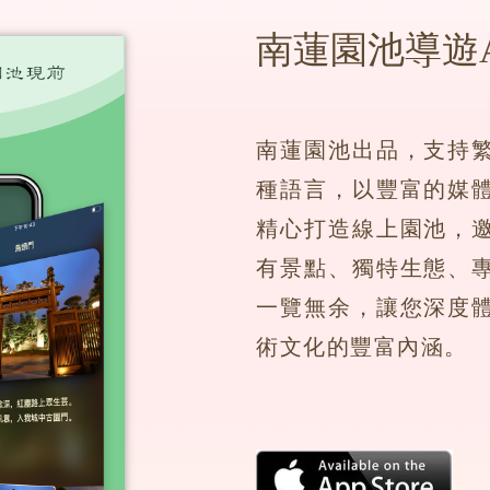
南蓮園池導遊
南蓮園池出品，支持
種語言，以豐富的媒
精心打造線上園池，
有景點、獨特生態、
一覽無余，讓您深度
術文化的豐富內涵。