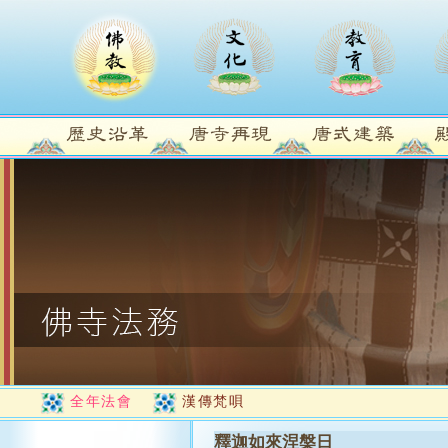
全年法會
漢傳梵唄
釋迦如來涅槃日