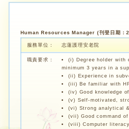
Human Resources Manager (刊登日期：20
服務單位：
志蓮護理安老院
職責要求：
(i) Degree holder with
minimum 3 years in a sup
(ii) Experience in sub
(iii) Be familiar with 
(iv) Good knowledge of
(v) Self-motivated, st
(vi) Strong analytical 
(vii) Good command of
(viii) Computer literac