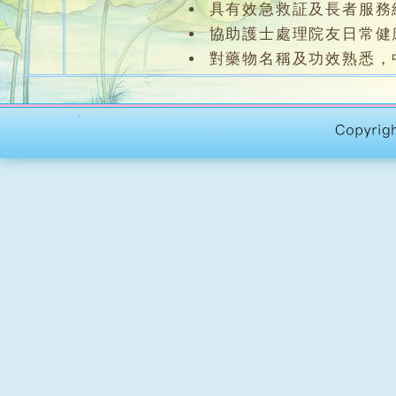
具有效急救証及長者服務
協助護士處理院友日常健
對藥物名稱及功效熟悉，
員工福利：
公眾假期17天、生日假、
及晉升制度、團隊基金及僱
申請辦法：
應徵者請速函履歷及列明申
部、電郵
recruit@chilinel
(所有申請資料只作本院招聘
護理員 (半職) (刊登日期：2026-07-29)
服務單位：
志蓮護理安老院
職責要求：
小六程度，持有護理員或