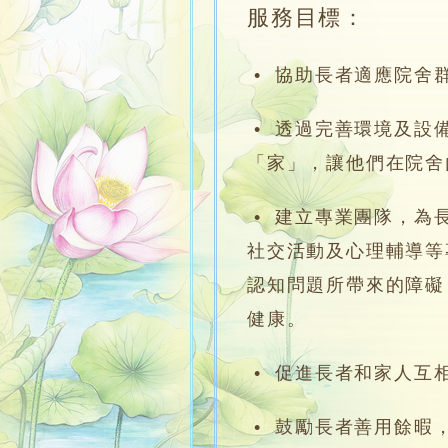
服務目標：
• 協助長者適應院舍
• 透過完善環境及設
「家」，讓他們在院舍
• 建立專業團隊，為
社交活動及心理輔導等
認知問題所帶來的障礙
健康。
• 促進長者和家人互
• 鼓勵長者善用餘暇