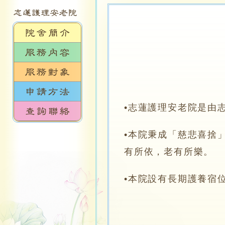
•志蓮護理安老院是由
•本院秉成「慈悲喜捨
有所依，老有所樂。
•本院設有長期護養宿