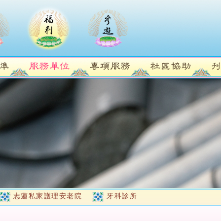
志蓮私家護理安老院
牙科診所