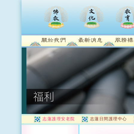
志蓮護理安老院
志蓮日間護理中心