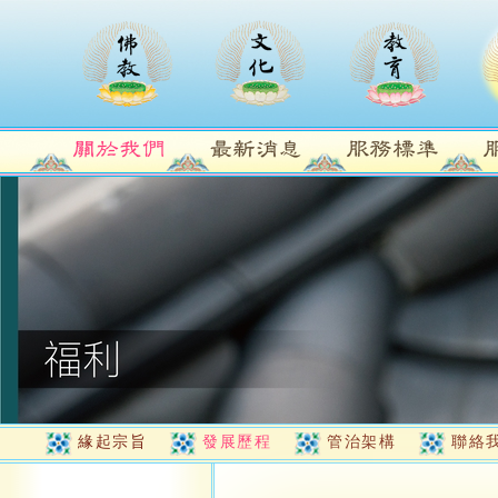
緣起宗旨
發展歷程
管治架構
聯絡