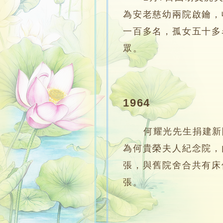
為安老慈幼兩院啟鑰，
一百多名，孤女五十多
眾。
1964
何耀光先生捐建新
為何貴榮夫人紀念院，
張，與舊院舍合共有床
張。