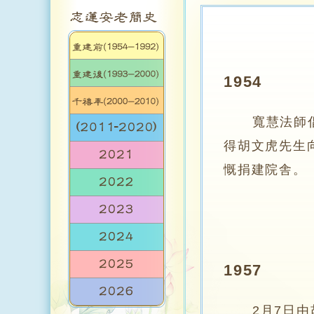
1954
寬慧法師倡
得胡文虎先生
慨捐
1957
2月7日