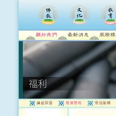
緣起宗旨
發展歷程
管治架構