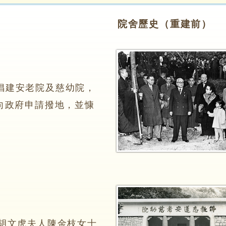
院舍歷史（重建前）
建安老院及慈幼院，
向政府申請撥地，並慷
建院舎。
由胡文虎夫人陳金枝女士