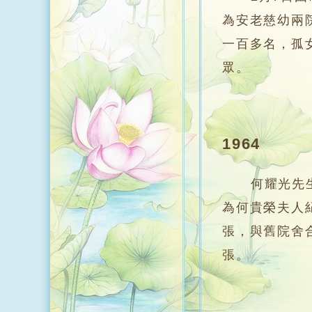
為安老慈幼兩
一百多名，孤
眾。
1964
何耀光先生
為何貴榮夫人
張，與舊院舍
張。