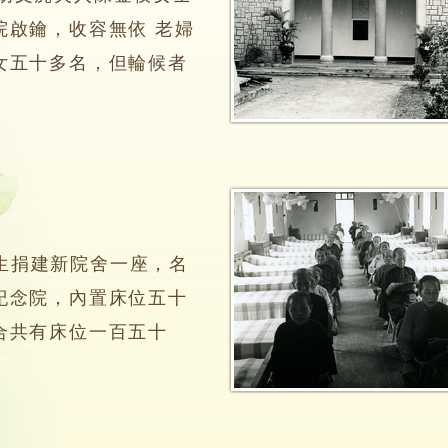
院啟鑰，收容無依 老婦
女五十多名，但輪候者
捐建新院舍一座，名
紀念院，內置床位五十
合共有床位一百五十