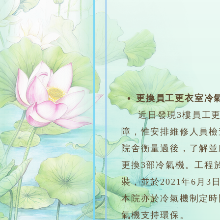
更換員工更衣室冷
近日發現3樓員工
障，惟安排維修人員檢
院舍衡量過後，了解並
更換3部冷氣機。工程於
裝，並於2021年6月
本院亦於冷氣機制定時
氣機支持環保。