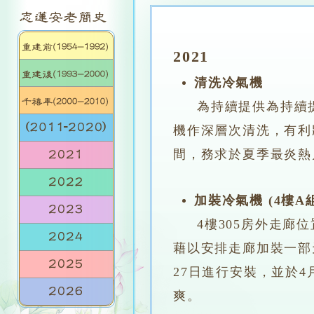
2021
清洗冷氣機
為持續提供
為持續
機作深層次清洗，有利
間，務求於夏季最炎熱
加裝冷氣機 (4樓A
4樓305房外走
藉以安排走廊加裝一部天
27日進行安裝，並於4
爽。